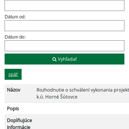
Dátum od:
Dátum do:
Vyhľadať
späť
Názov
Rozhodnutie o schválení vykonania proje
k.ú. Horné Šútovce
Popis
Doplňujúce
informácie