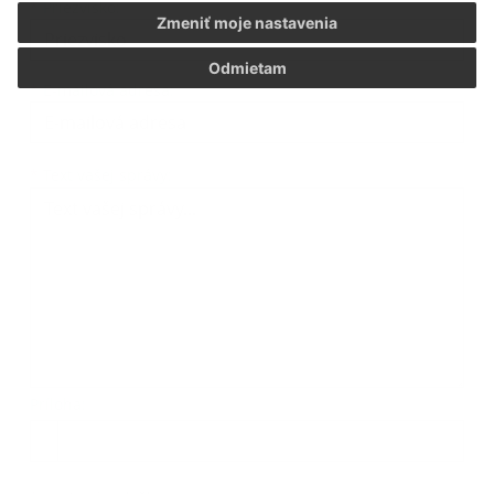
*
Priezvisko:
Zmeniť moje nastavenia
Odmietam
*
E-mailová adresa:
*
Text vašej správy:
Príloha: