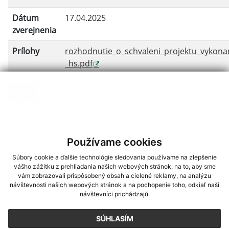
Dátum
17.04.2025
zverejnenia
Prílohy
rozhodnutie_o_schvaleni_projektu_vykon
_hs.pdf
späť
Generované portálom
Uradne.sk
Používame cookies
Súbory cookie a ďalšie technológie sledovania používame na zlepšenie
vášho zážitku z prehliadania našich webových stránok, na to, aby sme
Napíšte nám
vám zobrazovali prispôsobený obsah a cielené reklamy, na analýzu
návštevnosti našich webových stránok a na pochopenie toho, odkiaľ naši
*
Meno:
návštevníci prichádzajú.
SÚHLASÍM