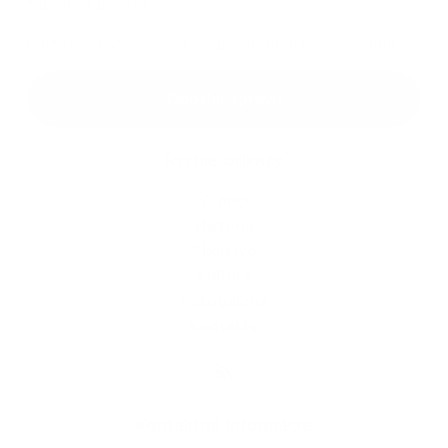
*
povinné položky
*
Oboznámil som sa so
spracúvaním osobných údajov
Odoslať správu
Rýchle odkazy
O obci
História
Školstvo
Kultúra
Fotogaléria
Kontakty
Kontaktné informácie