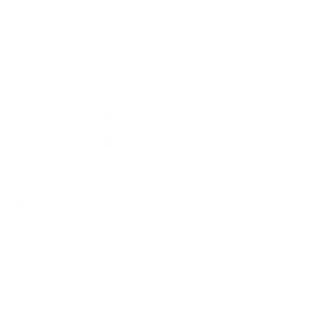
Kontakty
Kontaktné informácie
+421 917 875 116
obec@sutovce.sk
využite možnosť získavania aktuálnych informácií s využitím RSS
,
CMS systém (redakčný) systém ECHELON 2,
Mapa stránok
,
web portál
,
webhosting
,
webex.digital, s.r.o.
,
domény
,
registrácia domény
,
spoločnosť webex.digital, s.r.o.
,
technický prevádzkovateľ
Posledná aktualizácia:
05.08.2026
Vytlačiť stránku
|
Vyhlásenie o prístupnosti