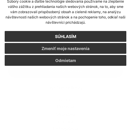
Súbory cookie a ďalšie technológie sledovania používame na zlepšenie
vášho zážitku z prehliadania našich webových stránok, na to, aby sme
vám zobrazovali prispôsobený obsah a cielené reklamy, na analýzu
Príloha:
návštevnosti našich webových stránok a na pochopenie toho, odkiaľ naši
návštevníci prichádzajú.
SÚHLASÍM
*
povinné položky
Zmeniť moje nastavenia
*
Oboznámil som sa so
spracúvaním osobných údajov
Odmietam
Odoslať správu
Rýchle odkazy
O obci
História
Školstvo
Kultúra
Fotogaléria