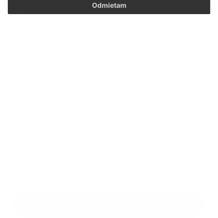
Odmietam
*
Text vašej správy:
Príloha:
*
povinné položky
*
Oboznámil som sa so
spracúvaním osobných údajov
Odoslať správu