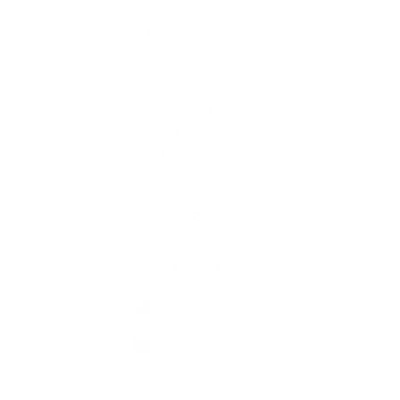
Rýchle odkazy
O obci
História
Školstvo
Kultúra
Fotogaléria
Kontakty
Kontaktné informácie
+421 917 875 116
obec@sutovce.sk