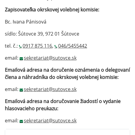
Zapisovateľka okrskovej volebnej komisie:
Bc. Ivana Pánisová
sídlo: Šútovce 39, 972 01 Šútovce
tel. č.:
0917 875 116
,
046/5455442
email:
sekretariat@sutovce.sk
Emailová adresa na doručenie oznámenia o delegovaní
člena a náhradníka do okrskovej volebnej komisie:
email:
sekretariat@sutovce.sk
Emailová adresa na doručovanie žiadostí o vydanie
hlasovacieho preukazu:
email:
sekretariat@sutovce.sk