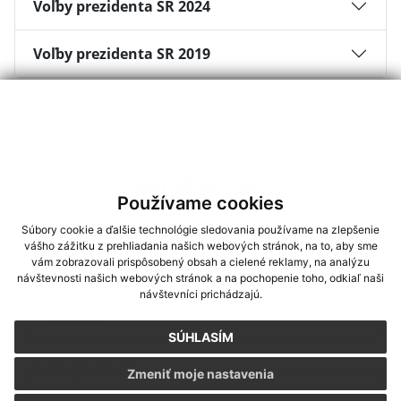
Voľby prezidenta SR 2024
Voľby prezidenta SR 2019
Napíšte nám
Používame cookies
*
Meno:
Súbory cookie a ďalšie technológie sledovania používame na zlepšenie
vášho zážitku z prehliadania našich webových stránok, na to, aby sme
vám zobrazovali prispôsobený obsah a cielené reklamy, na analýzu
návštevnosti našich webových stránok a na pochopenie toho, odkiaľ naši
*
Priezvisko:
návštevníci prichádzajú.
SÚHLASÍM
*
E-mailová adresa:
Zmeniť moje nastavenia