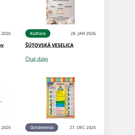
 2026
Kultúra
28. JAN 2026
Podujatia
ov
ŠÚTOVSKÁ VESELICA
Pozývame Vás n
Čítať ďalej
Čítať ďalej
N 2026
Oznámenia
27. DEC 2025