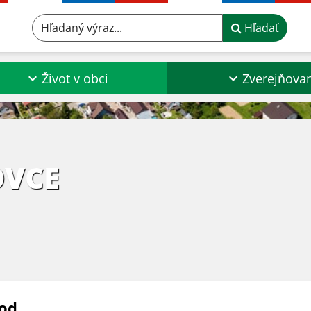
Hľadaný výraz...
Hľadať
Život v obci
Zverejňova
OVCE
od