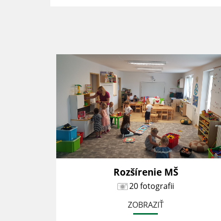
1
Rozšírenie MŠ
20 fotografii
ZOBRAZIŤ