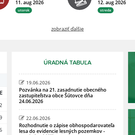
11. aug 2026
12. aug 2026
utorok
streda
zobraziť ďalšie
ÚRADNÁ TABUĽA
19.06.2026
Pozvánka na 21. zasadnutie obecného
E
zastupiteľstva obce Šútovce dňa
24.06.2026
2
9
22.06.2026
Rozhodnutie o zápise obhospodarovateľa
6
lesa do evidencie lesných pozemkov -