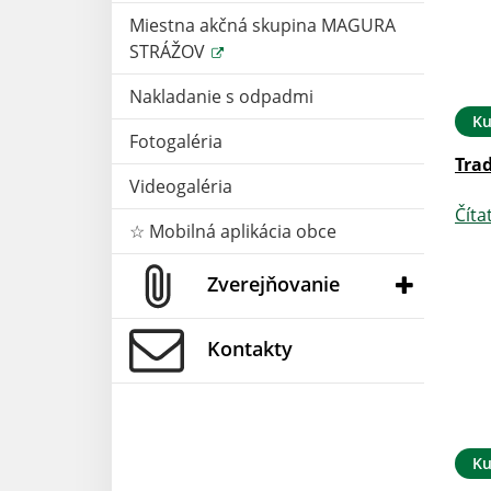
Miestna akčná skupina MAGURA
STRÁŽOV
Nakladanie s odpadmi
Ku
Fotogaléria
24. NOV 2025
Oznámenia
12. NOV 2025
Tra
s Mikulášom
Prerušenie distribúcie
Videogaléria
elektriny - 28.11.2025
Číta
☆ Mobilná aplikácia obce
Čítať ďalej
Zverejňovanie
Kontakty
Ku