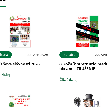
ltúra
22. APR 2026
Kultúra
22. APR
ešňové slávnosti 2026
8. ročník stretnutia med
obcami - ZRUŠENIE
ť ďalej
Čítať ďalej