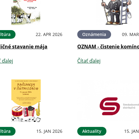
ltúra
22. APR 2026
Oznámenia
09. MAR
dičné stavanie mája
OZNAM - čistenie komín
ť ďalej
Čítať ďalej
ltúra
15. JAN 2026
Aktuality
15. JA