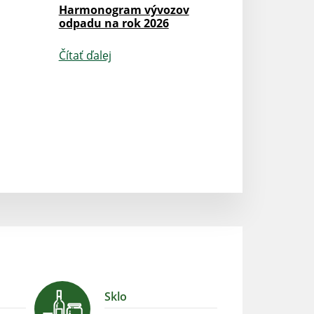
Harmonogram vývozov
Oznámenia
odpadu na rok 2026
Prerušenie distr
elektriny - 27.11
Čítať ďalej
Čítať ďalej
Sklo