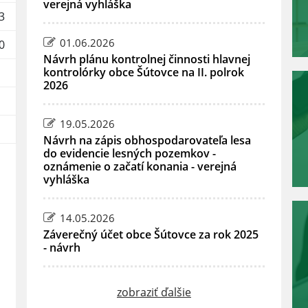
verejná vyhláška
3
01.06.2026
0
Návrh plánu kontrolnej činnosti hlavnej
kontrolórky obce Šútovce na II. polrok
2026
19.05.2026
Návrh na zápis obhospodarovateľa lesa
do evidencie lesných pozemkov -
oznámenie o začatí konania - verejná
vyhláška
14.05.2026
Záverečný účet obce Šútovce za rok 2025
- návrh
zobraziť ďalšie