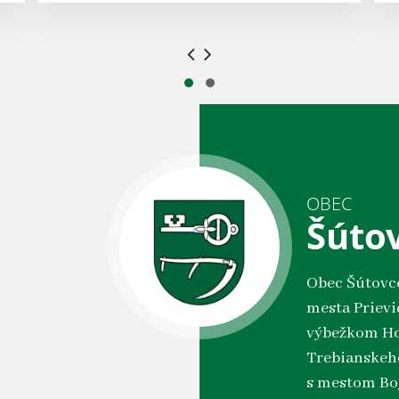
OBEC
Šúto
Obec Šútovce
mesta Prievi
výbežkom Ho
Trebianskeh
s mestom Bo