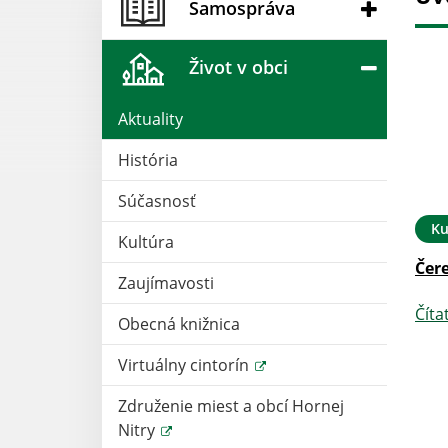
Samospráva
Život v obci
Aktuality
História
Súčasnosť
15. DEC 2025
Oznámenia
26. NOV 2025
Ku
Kultúra
ni a úradne
Oznam - COOP JEDNOTA
Čer
Zaujímavosti
s vianočných
ŠÚTOVCE
Číta
Obecná knižnica
Čítať ďalej
Virtuálny cintorín
Združenie miest a obcí Hornej
Nitry