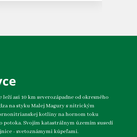
vce
 leží asi 10 km severozápadne od okresného
dza na styku Malej Magury s nitrickým
rnonitrianskej kotliny na hornom toku
o potoka. Svojím katastrálnym územím susedí
jnice - svetoznámymi kúpeľami.