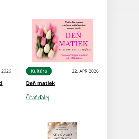
 2026
Kultúra
22. APR 2026
Oznámenia
zi
Deň matiek
Knižnica - viano
Čítať ďalej
Čítať ďalej