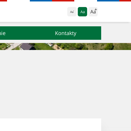
Aa
Aa
Aa
nie
Kontakty