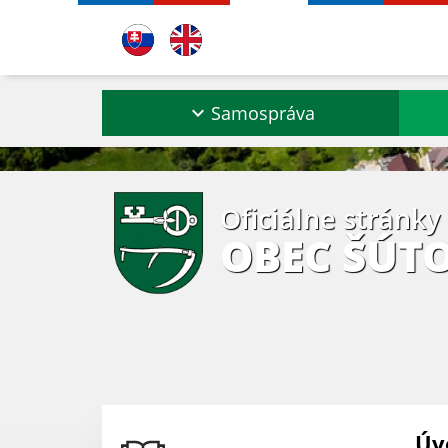
Samospráva
Oficiálne stránky
OBEC ŠÚT
Úv