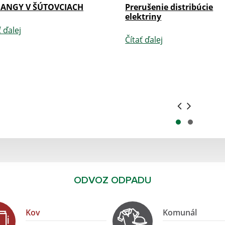
IANGY V ŠÚTOVCIACH
Prerušenie distribúcie
elektriny
ť ďalej
Čítať ďalej
ODVOZ ODPADU
Kov
Komunál