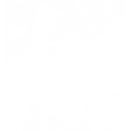
Zoznam fotogalérií: