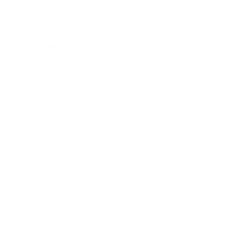
*
E-mailová adresa:
*
Text vašej správy:
Príloha:
*
povinné položky