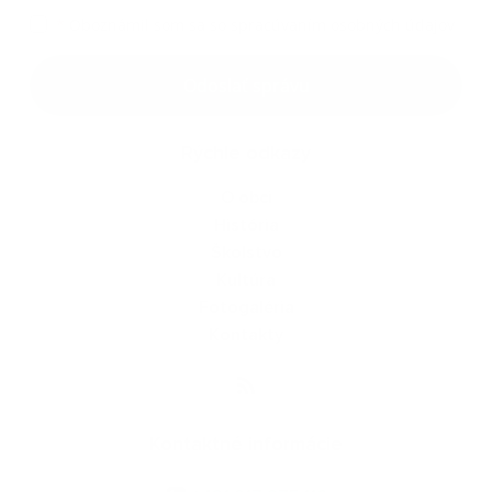
*
Oboznámil som sa so
spracúvaním osobných údajov
Odoslať správu
Rýchle odkazy
O obci
História
Školstvo
Kultúra
Fotogaléria
Kontakty
Kontaktné informácie