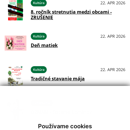
22. APR 2026
Kultúra
8. ročník stretnutia medzi obcami -
ZRUŠENIE
22. APR 2026
Kultúra
Deň matiek
22. APR 2026
Kultúra
Tradičné stavanie mája
09. MAR 2026
Oznámenia
OZNAM - čistenie komínov
Používame cookies