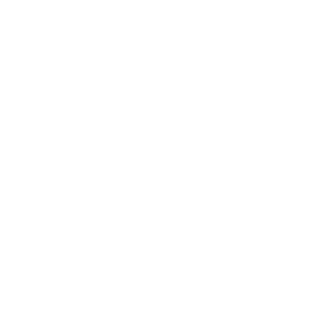
Fotogaléria
Kontakty
Kontaktné informácie
+421 917 875 116
obec@sutovce.sk
využite možnosť získavania aktuálnych informácií s využitím RSS
,
CMS systém (redakčný) systém ECHELON 2,
Mapa stránok
,
web portál
,
webhosting
,
webex.digital, s.r.o.
,
domény
,
registrácia domény
,
spoločnosť webex.digital, s.r.o.
,
technický prevádzkovateľ
Posledná aktualizácia:
05.08.2026