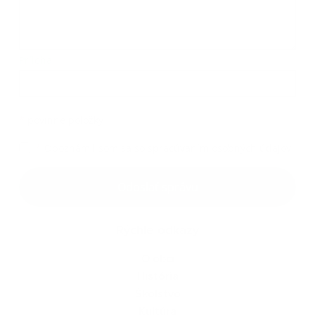
Príloha:
*
povinné položky
*
Oboznámil som sa so
spracúvaním osobných údajov
Odoslať správu
Rýchle odkazy
O obci
História
Školstvo
Kultúra