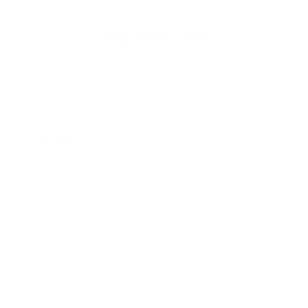
Napíšte nám
*
Meno:
*
Priezvisko:
*
E-mailová adresa:
*
Text vašej správy: