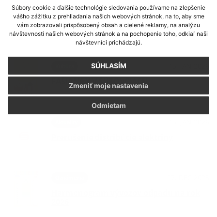
Súbory cookie a ďalšie technológie sledovania používame na zlepšenie
28. JAN 2026
Kultúra
vášho zážitku z prehliadania našich webových stránok, na to, aby sme
ŠÚTOVSKÁ VESELICA
vám zobrazovali prispôsobený obsah a cielené reklamy, na analýzu
návštevnosti našich webových stránok a na pochopenie toho, odkiaľ naši
návštevníci prichádzajú.
15. JAN 2026
SÚHLASÍM
Kultúra
FAŠIANGY V ŠÚTOVCIACH
Zmeniť moje nastavenia
Odmietam
15. JAN 2026
Aktuality
Prerušenie distribúcie elektriny
27. DEC 2025
Oznámenia
Harmonogram vývozov odpadu na rok
2026