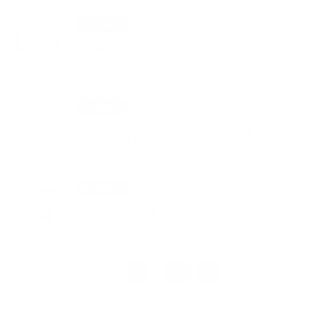
15. DEC 2025
Oznámenia
Knižnica - vianočné sviatky
15. DEC 2025
Oznámenia
Stránkové dni a úradne hodiny počas
vianočných sviatkov
26. NOV 2025
Oznámenia
Oznam - COOP JEDNOTA ŠÚTOVCE
1
2
18
>
...