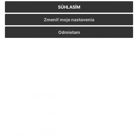
Prerušenie distribúcie elektriny
SÚHLASÍM
Zmeniť moje nastavenia
27. DEC 2025
Oznámenia
Odmietam
Harmonogram vývozov odpadu na rok
2026
15. DEC 2025
Oznámenia
Knižnica - vianočné sviatky
15. DEC 2025
Oznámenia
Stránkové dni a úradne hodiny počas
vianočných sviatkov
26. NOV 2025
Oznámenia