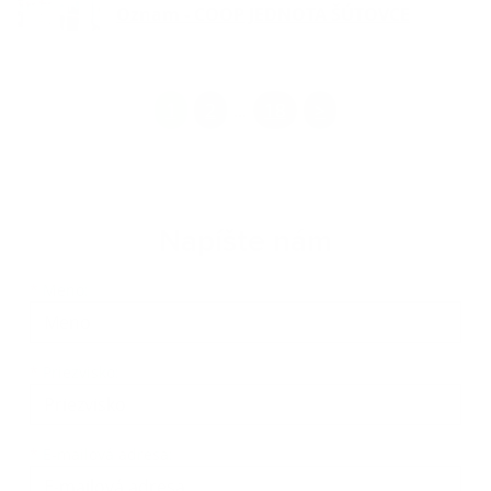
Oznam - COOP JEDNOTA ŠÚTOVCE
1
2
18
>
...
Napíšte nám
*
Meno:
*
Priezvisko:
*
E-mailová adresa: