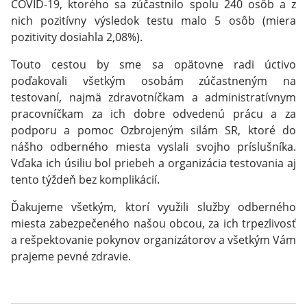
COVID-19, ktorého sa zúčastnilo spolu 240 osôb a z
nich pozitívny výsledok testu malo 5 osôb (miera
pozitivity dosiahla 2,08%).
Touto cestou by sme sa opätovne radi úctivo
poďakovali všetkým osobám zúčastneným na
testovaní, najmä zdravotníčkam a administratívnym
pracovníčkam za ich dobre odvedenú prácu a za
podporu a pomoc Ozbrojeným silám SR, ktoré do
nášho odberného miesta vyslali svojho príslušníka.
Vďaka ich úsiliu bol priebeh a organizácia testovania aj
tento týždeň bez komplikácií.
Ďakujeme všetkým, ktorí využili služby odberného
miesta zabezpečeného našou obcou, za ich trpezlivosť
a rešpektovanie pokynov organizátorov a všetkým Vám
prajeme pevné zdravie.