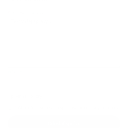
*
Text vašej správy:
Príloha:
*
povinné položky
*
Oboznámil som sa so
spracúvaním osobných údajov
Odoslať správu