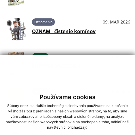
09. MAR 2026
Oznámenia
OZNAM - čistenie komínov
28. JAN 2026
Kultúra
ŠÚTOVSKÁ VESELICA
15. JAN 2026
Kultúra
Používame cookies
FAŠIANGY V ŠÚTOVCIACH
Súbory cookie a ďalšie technológie sledovania používame na zlepšenie
vášho zážitku z prehliadania našich webových stránok, na to, aby sme
vám zobrazovali prispôsobený obsah a cielené reklamy, na analýzu
návštevnosti našich webových stránok a na pochopenie toho, odkiaľ naši
15. JAN 2026
Aktuality
návštevníci prichádzajú.