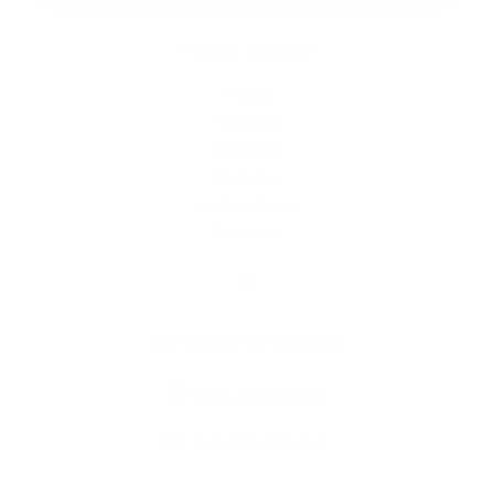
Rýchle odkazy
O obci
História
Školstvo
Kultúra
Fotogaléria
Kontakty
Kontaktné informácie
+421 917 875 116
obec@sutovce.sk