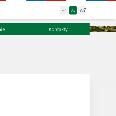
Aa
Aa
Aa
nie
Kontakty