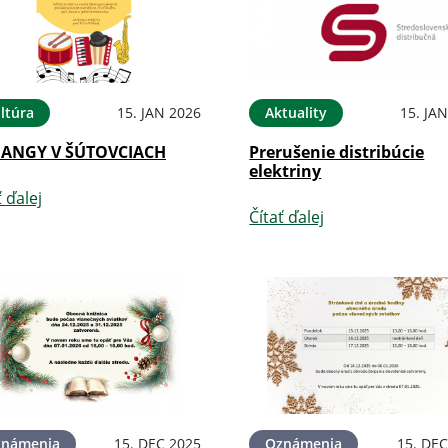
ltúra
15. JAN 2026
Aktuality
15. JA
IANGY V ŠÚTOVCIACH
Prerušenie distribúcie
elektriny
ť ďalej
Čítať ďalej
známenia
15. DEC 2025
Oznámenia
15. DEC