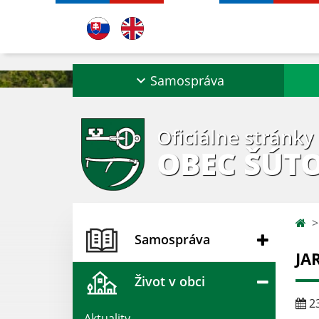
Samospráva
Oficiálne stránky
OBEC ŠÚT
Samospráva
JA
Život v obci
23
Aktuality