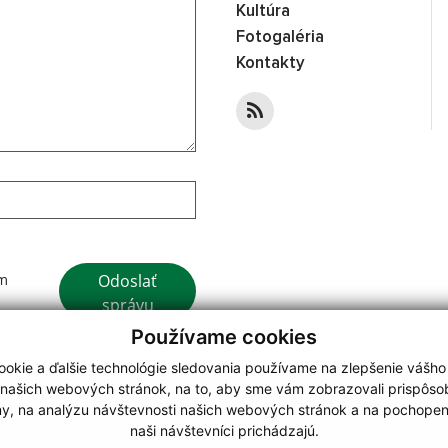
Kultúra
Fotogaléria
Kontakty
Odoslať
ím
správu
Používame cookies
okie a ďalšie technológie sledovania používame na zlepšenie vášho
 našich webových stránok, na to, aby sme vám zobrazovali prispôs
my, na analýzu návštevnosti našich webových stránok a na pochopeni
webdesign
|
naši návštevníci prichádzajú.
.
,