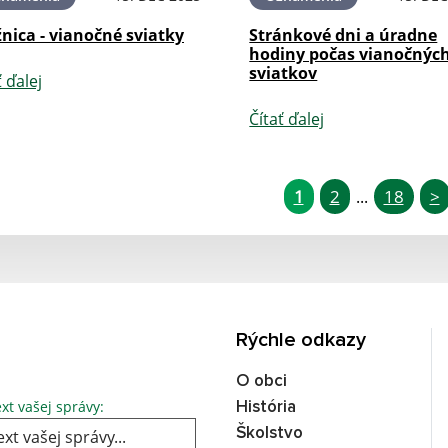
nica - vianočné sviatky
Stránkové dni a úradne
hodiny počas vianočnýc
sviatkov
ť ďalej
Čítať ďalej
1
2
18
>
...
Rýchle odkazy
O obci
xt vašej správy:
História
Školstvo