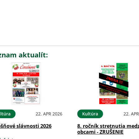
znam aktualít:
ltúra
22. APR 2026
Kultúra
22. APR
ešňové slávnosti 2026
8. ročník stretnutia med
obcami - ZRUŠENIE