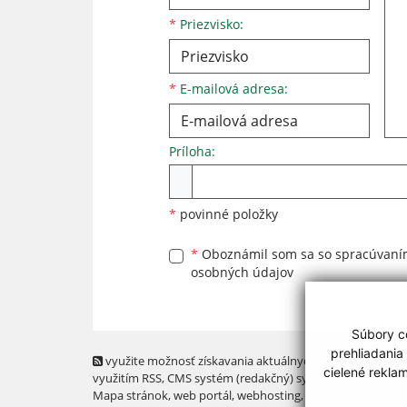
*
Priezvisko:
*
E-mailová adresa:
Príloha:
*
povinné položky
*
Oboznámil som sa so
spracúvan
osobných údajov
Súbory co
prehliadania
využite možnosť získavania aktuálnych informácií s
cielené rekla
využitím RSS
, CMS systém (redakčný) systém ECHELON 2,
Mapa stránok
,
web portál
,
webhosting
,
webex.digital, s.r.o