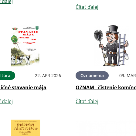
ť ďalej
Čítať ďalej
ltúra
22. APR 2026
Oznámenia
09. MAR
dičné stavanie mája
OZNAM - čistenie komín
ť ďalej
Čítať ďalej