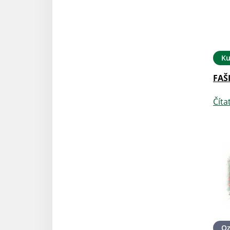
Ku
FAŠ
Číta
O