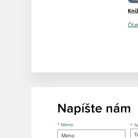
Kniž
Číta
Napíšte nám
*
Meno:
*
Te