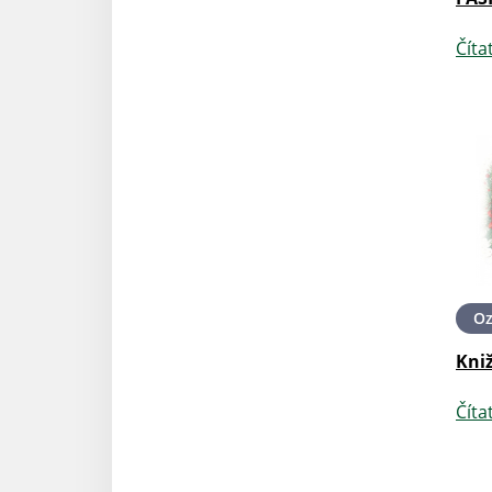
Číta
O
Kniž
Číta