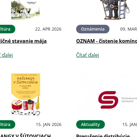
ltúra
22. APR 2026
Oznámenia
09. MAR
dičné stavanie mája
OZNAM - čistenie komín
ť ďalej
Čítať ďalej
ltúra
15. JAN 2026
Aktuality
15. JA
IANGY V ŠÚTOVCIACH
Prerušenie distribúcie