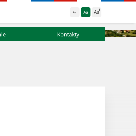
Aa
Aa
Aa
nie
Kontakty