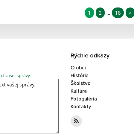
1
2
18
>
...
Rýchle odkazy
O obci
xt vašej správy:
História
Školstvo
Kultúra
Fotogaléria
Kontakty