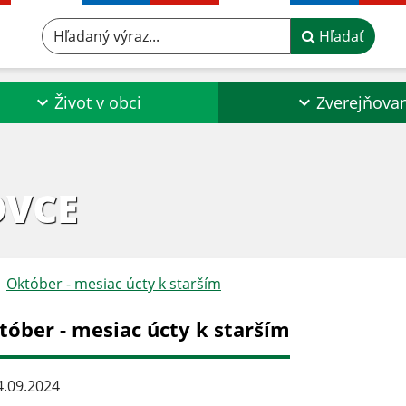
Hľadaný výraz...
Hľadať
Život v obci
Zverejňova
OVCE
Október - mesiac úcty k starším
tóber - mesiac úcty k starším
.09.2024