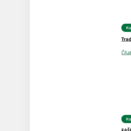
Ku
Tra
Číta
Ku
FAŠ