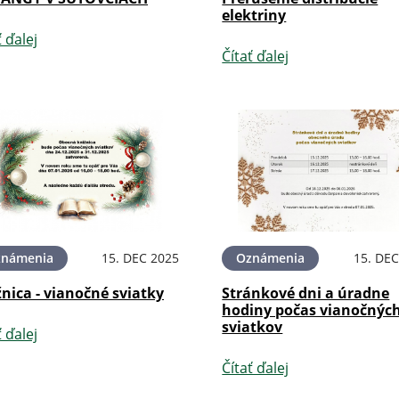
elektriny
ť ďalej
Čítať ďalej
známenia
15. DEC 2025
Oznámenia
15. DEC
nica - vianočné sviatky
Stránkové dni a úradne
hodiny počas vianočnýc
sviatkov
ť ďalej
Čítať ďalej