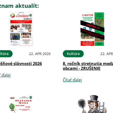
znam aktualít:
ltúra
22. APR 2026
Kultúra
22. APR
ešňové slávnosti 2026
8. ročník stretnutia med
obcami - ZRUŠENIE
ť ďalej
Čítať ďalej