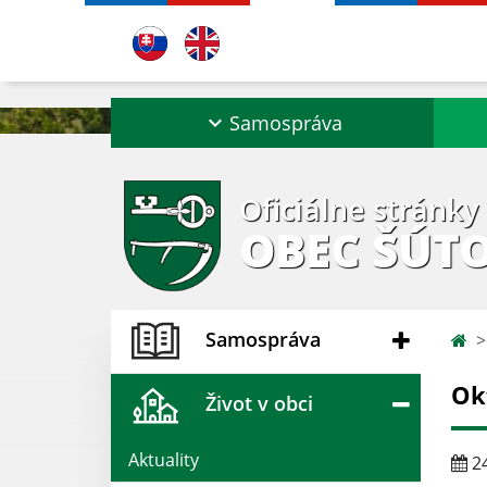
Samospráva
Oficiálne stránky
OBEC ŠÚT
Samospráva
Ok
Život v obci
Aktuality
24