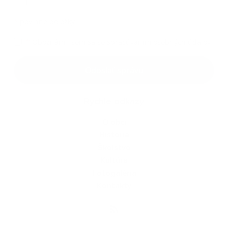
*
povinné položky
*
Oboznámil som sa so
spracúvaním osobných údajov
Odoslať správu
Rýchle odkazy
O obci
História
Školstvo
Kultúra
Fotogaléria
Kontakty