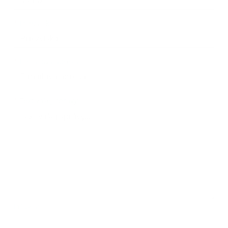
*
Priezvisko:
*
E-mailová adresa:
*
Text vašej správy:
Príloha: