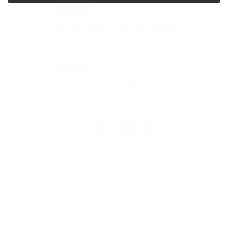
15. DEC 2025
Oznámenia
Stránkové dni a úradne hodiny počas
vianočných sviatkov
26. NOV 2025
Oznámenia
Oznam - COOP JEDNOTA ŠÚTOVCE
1
2
18
>
...
Napíšte nám
*
Meno: