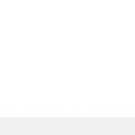
Kontaktné informácie
+421 917 875 116
obec@sutovce.sk
využite možnosť získavania aktuálnych informácií s využitím RSS
,
CMS systém (redakčný) systém ECHELON 2,
Mapa stránok
,
web portál
,
webhosting
,
webex.digital, s.r.o.
,
domény
,
registrácia domény
,
spoločnosť webex.digital, s.r.o.
,
technický prevádzkovateľ
Posledná aktualizácia:
05.08.2026
Vytlačiť stránku
|
Vyhlásenie o prístupnosti
Autorské práva
|
Cookies
webdesign
|