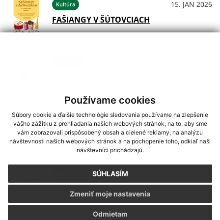
15. JAN 2026
Kultúra
FAŠIANGY V ŠÚTOVCIACH
15. JAN 2026
Aktuality
Prerušenie distribúcie elektriny
Používame cookies
Súbory cookie a ďalšie technológie sledovania používame na zlepšenie
27. DEC 2025
Oznámenia
vášho zážitku z prehliadania našich webových stránok, na to, aby sme
Harmonogram vývozov odpadu na rok
vám zobrazovali prispôsobený obsah a cielené reklamy, na analýzu
2026
návštevnosti našich webových stránok a na pochopenie toho, odkiaľ naši
návštevníci prichádzajú.
15. DEC 2025
SÚHLASÍM
Oznámenia
Knižnica - vianočné sviatky
Zmeniť moje nastavenia
Odmietam