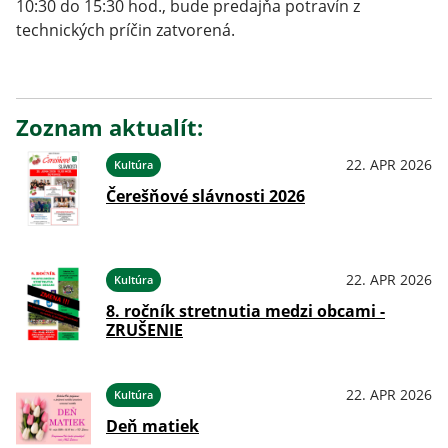
10:30 do 15:30 hod., bude predajňa potravín z
technických príčin zatvorená.
Zoznam aktualít:
22. APR 2026
Kultúra
Čerešňové slávnosti 2026
22. APR 2026
Kultúra
8. ročník stretnutia medzi obcami -
ZRUŠENIE
22. APR 2026
Kultúra
Deň matiek