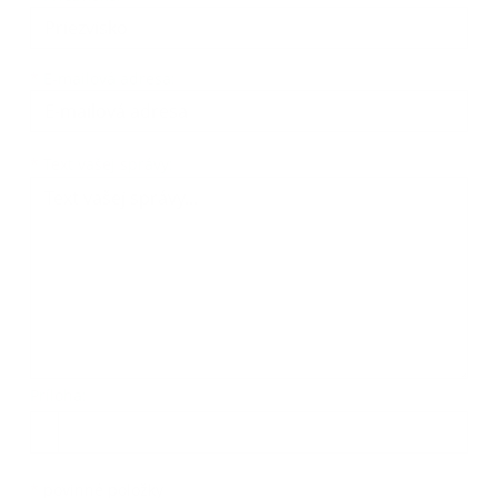
*
E-mailová adresa:
*
Text vašej správy:
Príloha:
*
povinné položky