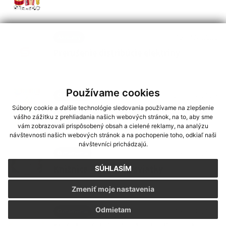
15. JAN 2026
Aktuality
Prerušenie distribúcie elektriny
Používame cookies
27. DEC 2025
Oznámenia
Súbory cookie a ďalšie technológie sledovania používame na zlepšenie
Harmonogram vývozov odpadu na rok
vášho zážitku z prehliadania našich webových stránok, na to, aby sme
2026
vám zobrazovali prispôsobený obsah a cielené reklamy, na analýzu
návštevnosti našich webových stránok a na pochopenie toho, odkiaľ naši
návštevníci prichádzajú.
15. DEC 2025
Oznámenia
Knižnica - vianočné sviatky
SÚHLASÍM
Zmeniť moje nastavenia
Odmietam
15. DEC 2025
Oznámenia