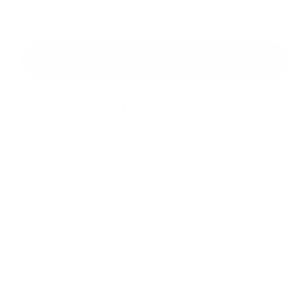
*
Oboznámil som sa so
spracúvaním osobných údajov
Odoslať správu
Rýchle odkazy
O obci
História
Školstvo
Kultúra
Fotogaléria
Kontakty
Kontaktné informácie