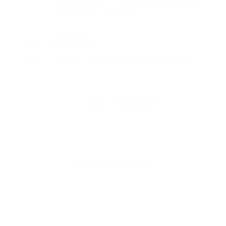
Stránkové dni a úradne hodiny počas
vianočných sviatkov
26. NOV 2025
Oznámenia
Oznam - COOP JEDNOTA ŠÚTOVCE
1
2
18
>
...
Napíšte nám
*
Meno:
*
Priezvisko: