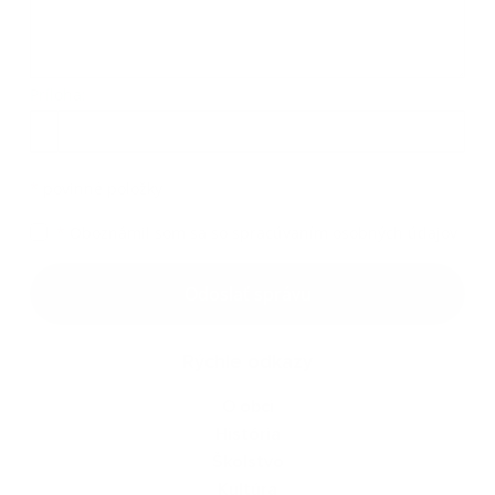
Príloha:
*
povinné položky
*
Oboznámil som sa so
spracúvaním osobných údajov
Odoslať správu
Rýchle odkazy
O obci
História
Školstvo
Kultúra