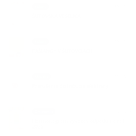
28. JAN 2026
Kultúra
ŠÚTOVSKÁ VESELICA
15. JAN 2026
Kultúra
FAŠIANGY V ŠÚTOVCIACH
15. JAN 2026
Aktuality
Prerušenie distribúcie elektriny
27. DEC 2025
Oznámenia
Harmonogram vývozov odpadu na rok
2026