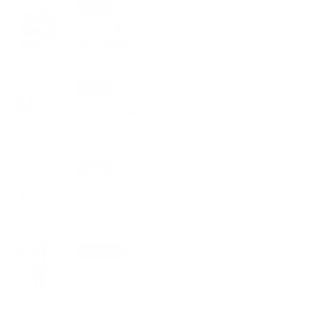
22. APR 2026
Kultúra
8. ročník stretnutia medzi obcami -
ZRUŠENIE
22. APR 2026
Kultúra
Deň matiek
22. APR 2026
Kultúra
Tradičné stavanie mája
09. MAR 2026
Oznámenia
OZNAM - čistenie komínov