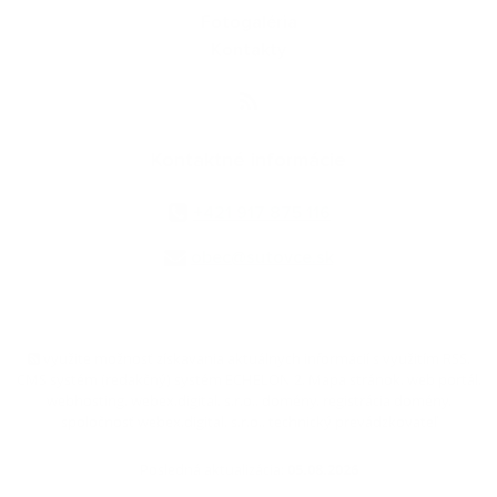
Fotogaléria
Kontakty
Kontaktné informácie
+421 917 875 116
obec@sutovce.sk
využite možnosť získavania aktuálnych informácií s využitím RSS
,
CMS systém (redakčný) systém ECHELON 2,
Mapa stránok
,
web portál
,
webhosting
,
webex.digital, s.r.o.
,
domény
,
registrácia domény
,
spoločnosť webex.digital, s.r.o.
,
technický prevádzkovateľ
Posledná aktualizácia:
05.08.2026