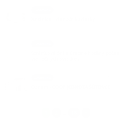
15. DEC 2025
Oznámenia
Knižnica - vianočné sviatky
15. DEC 2025
Oznámenia
Stránkové dni a úradne hodiny počas
vianočných sviatkov
26. NOV 2025
Oznámenia
Oznam - COOP JEDNOTA ŠÚTOVCE
1
2
18
>
...