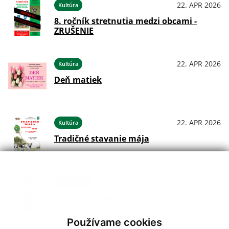
22. APR 2026
Kultúra
8. ročník stretnutia medzi obcami -
ZRUŠENIE
22. APR 2026
Kultúra
Deň matiek
22. APR 2026
Kultúra
Tradičné stavanie mája
09. MAR 2026
Oznámenia
OZNAM - čistenie komínov
Používame cookies