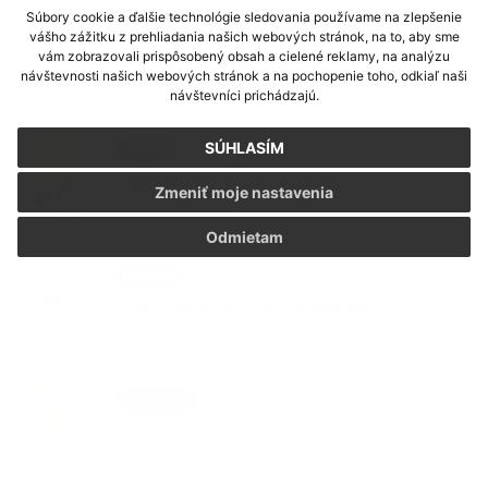
Súbory cookie a ďalšie technológie sledovania používame na zlepšenie
28. JAN 2026
Kultúra
vášho zážitku z prehliadania našich webových stránok, na to, aby sme
ŠÚTOVSKÁ VESELICA
vám zobrazovali prispôsobený obsah a cielené reklamy, na analýzu
návštevnosti našich webových stránok a na pochopenie toho, odkiaľ naši
návštevníci prichádzajú.
15. JAN 2026
SÚHLASÍM
Kultúra
FAŠIANGY V ŠÚTOVCIACH
Zmeniť moje nastavenia
Odmietam
15. JAN 2026
Aktuality
Prerušenie distribúcie elektriny
27. DEC 2025
Oznámenia
Harmonogram vývozov odpadu na rok
2026