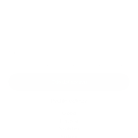
Príloha:
*
povinné položky
*
Oboznámil som sa so
spracúvaním osobných údajov
Odoslať správu
Rýchle odkazy
O obci
História
Školstvo
Kultúra