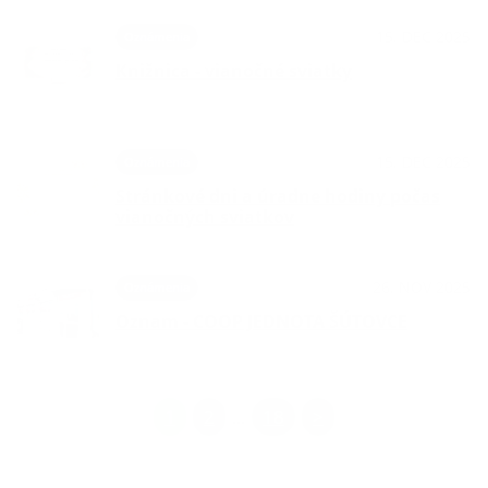
15. DEC 2025
Oznámenia
Knižnica - vianočné sviatky
15. DEC 2025
Oznámenia
Stránkové dni a úradne hodiny počas
vianočných sviatkov
26. NOV 2025
Oznámenia
Oznam - COOP JEDNOTA ŠÚTOVCE
1
2
18
>
...