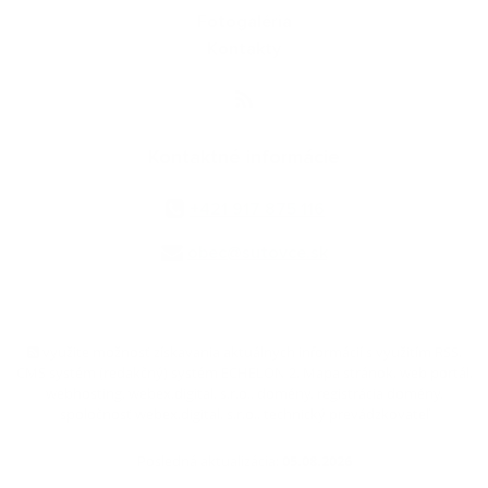
Fotogaléria
Kontakty
Kontaktné informácie
+421 917 875 116
obec@sutovce.sk
využite možnosť získavania aktuálnych informácií s využitím RSS
,
CMS systém (redakčný) systém ECHELON 2,
Mapa stránok
,
web portál
,
webhosting
,
webex.digital, s.r.o.
,
domény
,
registrácia domény
,
spoločnosť webex.digital, s.r.o.
,
technický prevádzkovateľ
Posledná aktualizácia:
05.08.2026