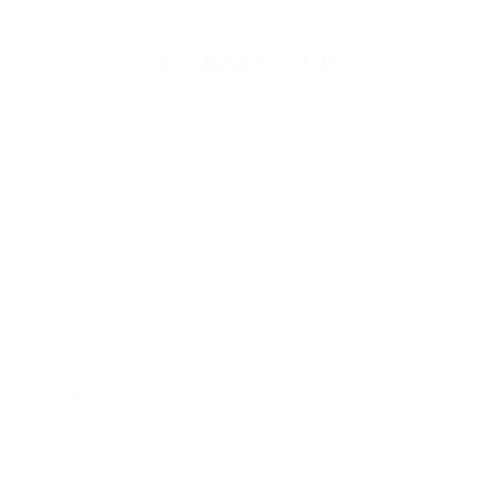
Napíšte nám
*
Meno:
*
Priezvisko:
*
E-mailová adresa:
*
Text vašej správy: