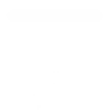
*
Oboznámil som sa so
spracúvaním osobných údajov
Odoslať správu
Rýchle odkazy
O obci
História
Školstvo
Kultúra
Fotogaléria
Kontakty
Kontaktné informácie
+421 917 875 116