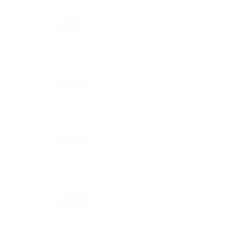
15. JAN 2026
Aktuality
Prerušenie distribúcie elektriny
27. DEC 2025
Oznámenia
Harmonogram vývozov odpadu na rok
2026
15. DEC 2025
Oznámenia
Knižnica - vianočné sviatky
15. DEC 2025
Oznámenia
Stránkové dni a úradne hodiny počas
vianočných sviatkov