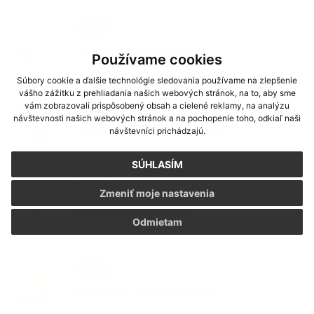
22. APR 2026
Kultúra
Tradičné stavanie mája
Používame cookies
Súbory cookie a ďalšie technológie sledovania používame na zlepšenie
vášho zážitku z prehliadania našich webových stránok, na to, aby sme
vám zobrazovali prispôsobený obsah a cielené reklamy, na analýzu
09. MAR 2026
Oznámenia
návštevnosti našich webových stránok a na pochopenie toho, odkiaľ naši
OZNAM - čistenie komínov
návštevníci prichádzajú.
SÚHLASÍM
28. JAN 2026
Kultúra
Zmeniť moje nastavenia
ŠÚTOVSKÁ VESELICA
Odmietam
15. JAN 2026
Kultúra
FAŠIANGY V ŠÚTOVCIACH