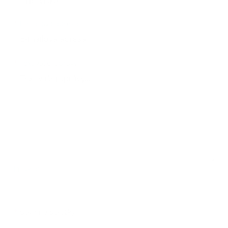
*
E-mailová adresa:
*
Text vašej správy:
Príloha:
*
povinné položky