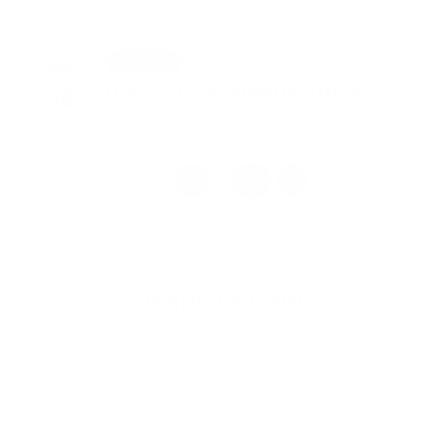
26. NOV 2025
Oznámenia
Oznam - COOP JEDNOTA ŠÚTOVCE
1
2
18
>
...
Napíšte nám
*
Meno:
*
Priezvisko: