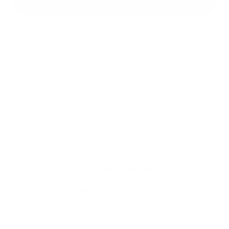
Odoslať správu
Rýchle odkazy
O obci
História
Školstvo
Kultúra
Fotogaléria
Kontakty
Kontaktné informácie
+421 917 875 116
obec@sutovce.sk