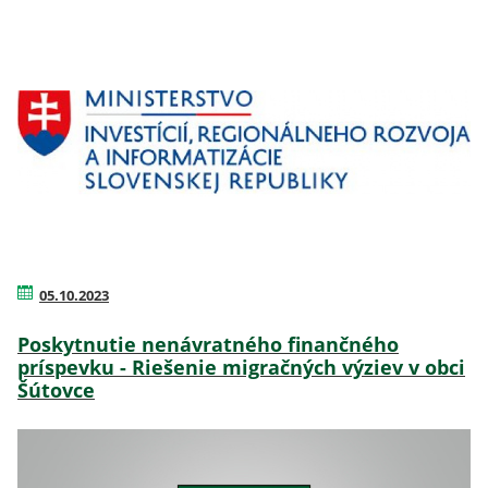
05.10.2023
Poskytnutie nenávratného finančného
príspevku - Riešenie migračných výziev v obci
Šútovce