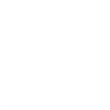
*
Text vašej správy:
Príloha:
*
povinné položky
*
Oboznámil som sa so
spracúvaním osobných údajov