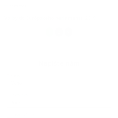
05.03.2019
Voľby do Európskeho parlamentu 2019
1
2
>
Napíšte nám
*
Meno:
*
Priezvisko:
*
E-mailová adresa: