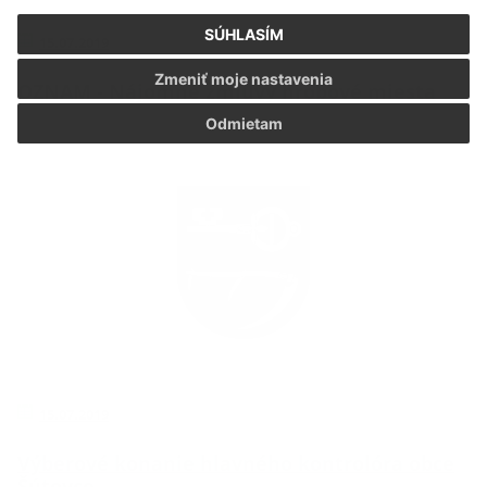
SÚHLASÍM
15.07.2019
Zmeniť moje nastavenia
OZNAM - Nájomné zmluvy hrobové miesta
Odmietam
15.07.2019
Výberové konanie hlavného kontrolóra obce
Šútovce